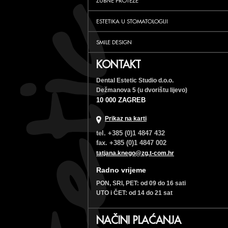
ZUBNE PROTEZE
ESTETIKA U STOMATOLOGIJI
SMILE DESIGN
KONTAKT
Dental Estetic Studio d.o.o.
Dežmanova 5 (u dvorištu lijevo)
10 000 ZAGREB
Prikaz na karti
tel. +385 (0)1 4847 432
fax. +385 (0)1 4847 002
tatjana.knego@zg.t-com.hr
Radno vrijeme
PON, SRI, PET: od 09 do 16 sati
UTO i ČET: od 14 do 21 sat
NAČINI PLAĆANJA