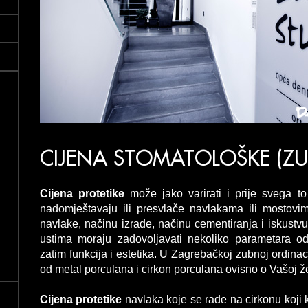
CIJENA STOMATOLOŠKE (ZU
Cijena protetike
može jako varirati i prije svega to
nadomještavaju ili presvlače navlakama ili mostovi
navlake, načinu izrade, načinu cementiranja i iskustv
ustima moraju zadovoljavati nekoliko parametara od k
zatim funkcija i estetika. U Zagrebačkoj zubnoj ordinac
od metal porculana i cirkon porculana ovisno o Vašoj želj
Cijena protetike
navlaka koje se rade na cirkonu koji k