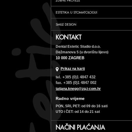
ZUBNE PROTEZE
ESTETIKA U STOMATOLOGIJI
SMILE DESIGN
KONTAKT
Dental Estetic Studio d.o.o.
Dežmanova 5 (u dvorištu lijevo)
10 000 ZAGREB
Prikaz na karti
tel. +385 (0)1 4847 432
fax. +385 (0)1 4847 002
tatjana.knego@zg.t-com.hr
Radno vrijeme
PON, SRI, PET: od 09 do 16 sati
UTO i ČET: od 14 do 21 sat
NAČINI PLAĆANJA