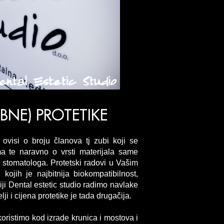
BNE) PROTETIKE
 ovisi o broju članova tj zubi koji se
ma te naravno o vrsti materijala same
u stomatologa. Protetski radovi u Vašim
ojih je najbitnija biokompatibilnost,
iji Dental estetic studio radimo navlake
i i cijena protetike je tada drugačija.
oristimo kod izrade krunica i mostova i